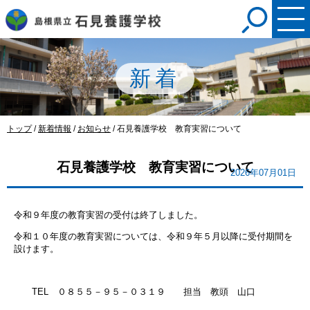
このページの本文へ
新着
現
トップ
/
新着情報
/
お知らせ
/
石見養護学校 教育実習について
在
の
石見養護学校 教育実習について
位
2026年07月01日
置：
令和９年度の教育実習の受付は終了しました。
令和１０年度の教育実習については、令和９年５月以降に受付期間を
設けます。
TEL ０８５５－９５－０３１９ 担当 教頭 山口