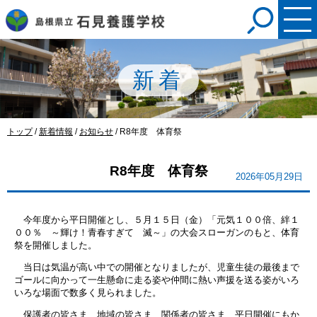
このページの本文へ
新着
現
トップ
/
新着情報
/
お知らせ
/
R8年度 体育祭
在
の
R8年度 体育祭
位
2026年05月29日
置：
今年度から平日開催とし、５月１５日（金）「元気１００倍、絆１
００％ ～輝け！青春すぎて 滅～」の大会スローガンのもと、体育
祭を開催しました。
当日は気温が高い中での開催となりましたが、児童生徒の最後まで
ゴールに向かって一生懸命に走る姿や仲間に熱い声援を送る姿がいろ
いろな場面で数多く見られました。
保護者の皆さま、地域の皆さま、関係者の皆さま、平日開催にもか