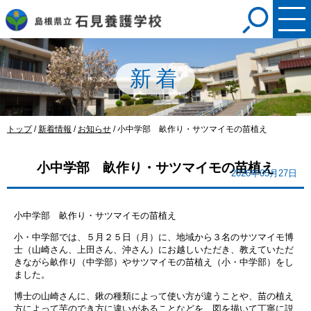
このページの本文へ
新着
現
トップ
/
新着情報
/
お知らせ
/
小中学部 畝作り・サツマイモの苗植え
在
の
小中学部 畝作り・サツマイモの苗植え
位
2026年05月27日
置：
小中学部 畝作り・サツマイモの苗植え
小・中学部では、５月２５日（月）に、地域から３名のサツマイモ博
士（山崎さん、上田さん、沖さん）にお越しいただき、教えていただ
きながら畝作り（中学部）やサツマイモの苗植え（小・中学部）をし
ました。
博士の山崎さんに、鍬の種類によって使い方が違うことや、苗の植え
方によって芋のでき方に違いがあることなどを、図を描いて丁寧に説