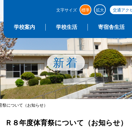
文字サイズ
標準
拡大
交通アク
学校案内
学校生活
寄宿舎生活
新着
育祭について（お知らせ）
Ｒ８年度体育祭について（お知らせ）