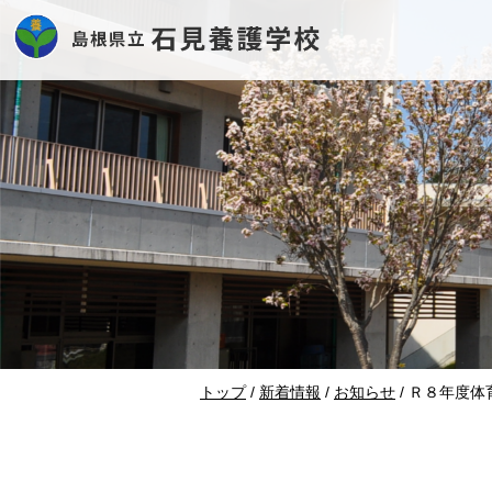
このページの本文へ
現
トップ
/
新着情報
/
お知らせ
/
Ｒ８年度体
在
の
位
置：