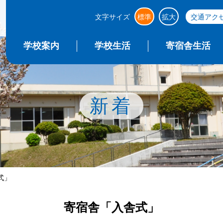
文字サイズ
標準
拡大
交通アク
学校案内
学校生活
寄宿舎生活
新着
式」
寄宿舎「入舎式」