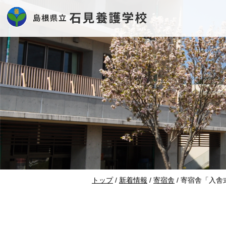
このページの本文へ
現
トップ
/
新着情報
/
寄宿舎
/
寄宿舎「入舎
在
の
位
置：