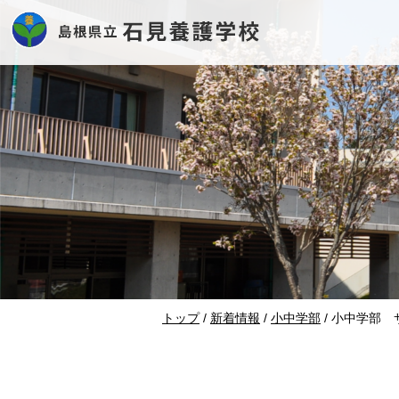
このページの本文へ
現
トップ
/
新着情報
/
小中学部
/
小中学部 
在
の
位
置：