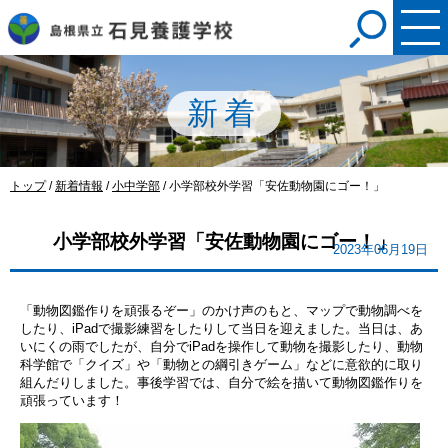
このページの本文へ
新着
現
トップ
/
新着情報
/
小中学部
/
小学部校外学習「安佐動物園にゴー！」
在
の
小学部校外学習「安佐動物園にゴー！」
位
2023年06月19日
置：
「動物図鑑作りを頑張るぞー」のかけ声のもと、マップで動物調べを
したり、iPadで撮影練習をしたりして当日を迎えました。当日は、あ
いにくの雨でしたが、自分でiPadを操作して動物を撮影したり、動物
科学館で「クイズ」や「動物との綱引きゲーム」などに意欲的に取り
組んだりしました。事後学習では、自分で絵を描いて動物図鑑作りを
頑張っています！