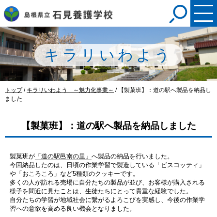
このページの本文へ
キラリいわよう
現
トップ
/
キラリいわよう ～魅力化事業～
/
【製菓班】：道の駅へ製品を納品し
在
ました
の
位
【製菓班】：道の駅へ製品を納品しました
置：
製菓班が
「道の駅邑南の里」
へ製品の納品を行いました。
今回納品したのは、日頃の作業学習で製造している「ビスコッティ」
や「おころころ」など5種類のクッキーです。
多くの人が訪れる売場に自分たちの製品が並び、お客様が購入される
様子を間近に見たことは、生徒たちにとって貴重な経験でした。
自分たちの学習が地域社会に繋がるよろこびを実感し、今後の作業学
習への意欲を高める良い機会となりました。