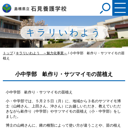
このページの本文へ
キラリいわよう
現
トップ
/
キラリいわよう ～魅力化事業～
/
小中学部 畝作り・サツマイモの苗
在
植え
の
位
小中学部 畝作り・サツマイモの苗植え
置：
小中学部 畝作り・サツマイモの苗植え
小・中学部では、５月２５日（月）に、地域から３名のサツマイモ博
士（山崎さん、上田さん、沖さん）にお越しいただき、教えていただ
きながら畝作り（中学部）やサツマイモの苗植え（小・中学部）をし
ました。
博士の山崎さんに、鍬の種類によって使い方が違うことや、苗の植え