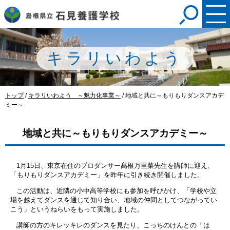
このページの本文へ
キラリいわよう
現
トップ
/
キラリいわよう ～魅力化事業～
/
地域と共に～もりもりダンスアカデ
在
ミー～
の
位
地域と共に～もりもりダンスアカデミー～
置：
1月15日、東京在住のプロダンサー髙根万里菜先生を講師に迎え、
「もりもりダンスアカデミー」を昨年に引き続き開催しました。
この活動は、近隣の小中高等学校にも参加を呼びかけ、「学校や立
場を越えてダンスを通じて知り合い、地域の仲間としてつながってい
こう」というねらいをもって実施しました。
講師の方のキレッキレのダンスを見たり、こっちのけんとの「は